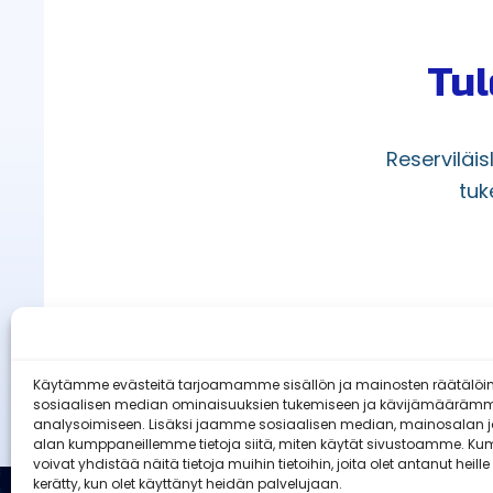
Tul
Reserviläi
tuk
Käytämme evästeitä tarjoamamme sisällön ja mainosten räätälöi
sosiaalisen median ominaisuuksien tukemiseen ja kävijämääräm
analysoimiseen. Lisäksi jaamme sosiaalisen median, mainosalan ja
alan kumppaneillemme tietoja siitä, miten käytät sivustoamme. 
voivat yhdistää näitä tietoja muihin tietoihin, joita olet antanut heille 
kerätty, kun olet käyttänyt heidän palvelujaan.