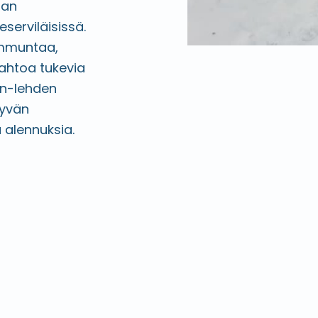
aan
erviläisissä.
ammuntaa,
tahtoa tukevia
nen-lehden
tyvän
a alennuksia.