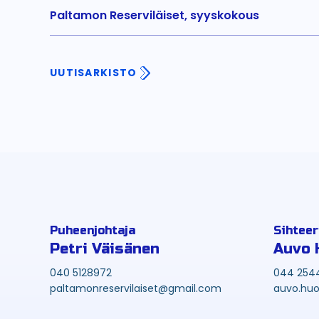
Paltamon Reserviläiset, syyskokous
UUTISARKISTO
Puheenjohtaja
Sihteer
Petri Väisänen
Auvo 
040 5128972
044 254
paltamonreservilaiset@gmail.com
auvo.huo