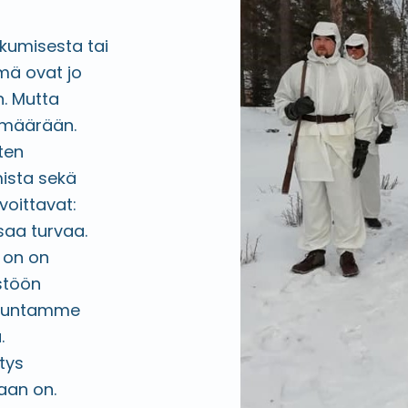
kkumisesta tai
mä ovat jo
n. Mutta
määrään.
ten
ista sekä
 voittavat:
saa turvaa.
 on on
stöön
enkuntamme
.
tys
aan on.