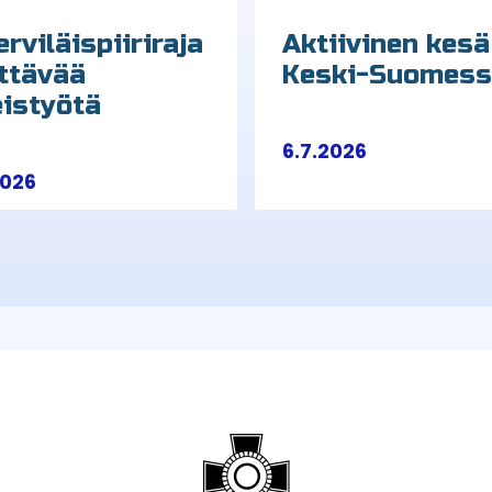
rviläispiiriraja
Aktiivinen kesä
ittävää
Keski-Suomes
eistyötä
6.7.2026
2026