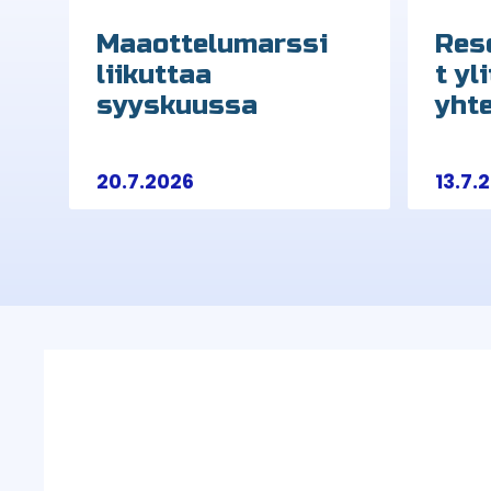
Maaottelumarssi
Rese
liikuttaa
t yl
syyskuussa
yht
20.7.2026
13.7.