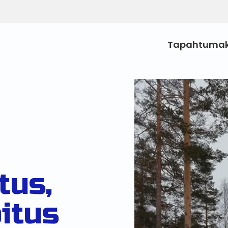
Tapahtumak
tus,
oitus