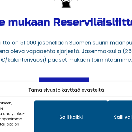
e mukaan Reserviläisliit
sliitto on 51 000 jäsenellään Suomen suurin maanp
ena oleva vapaaehtoisjärjestö. Jäsenmaksulla (2
€/kalenterivuosi) pääset mukaan toimintaamme.
LIITY JÄSENEKSI
Tämä sivusto käyttää evästeitä
miseen,
me
 analytiikka-
Salli kaikki
Salli v
Kumppanimme
tai joita on