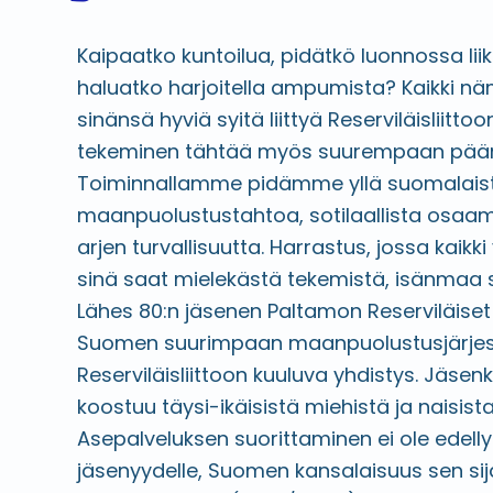
Kaipaatko kuntoilua, pidätkö luonnossa lii
haluatko harjoitella ampumista? Kaikki nä
sinänsä hyviä syitä liittyä Reserviläisliittoo
tekeminen tähtää myös suurempaan pää
Toiminnallamme pidämme yllä suomalais
maanpuolustustahtoa, sotilaallista osaam
arjen turvallisuutta. Harrastus, jossa kaikki
sinä saat mielekästä tekemistä, isänmaa 
Lähes 80:n jäsenen Paltamon Reserviläiset
Suomen suurimpaan maanpuolustusjärje
Reserviläisliittoon kuuluva yhdistys. Jäs
koostuu täysi-ikäisistä miehistä ja naisista
Asepalveluksen suorittaminen ei ole edelly
jäsenyydelle, Suomen kansalaisuus sen sij