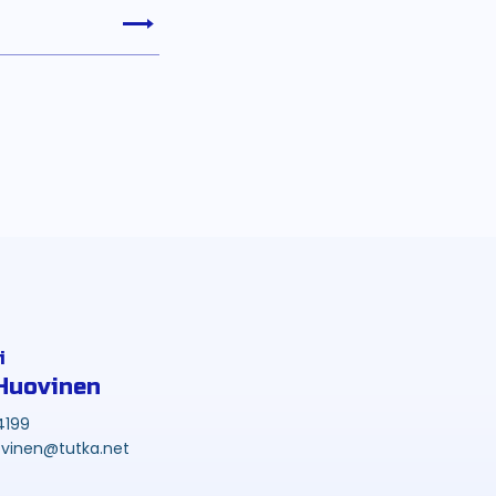
i
Huovinen
4199
vinen@tutka.net