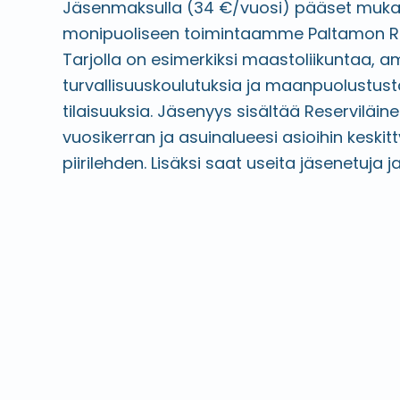
Jäsenmaksulla (34 €/vuosi) pääset muk
monipuoliseen toimintaamme Paltamon Res
Tarjolla on esimerkiksi maastoliikuntaa, 
turvallisuuskoulutuksia ja maanpuolustus
tilaisuuksia. Jäsenyys sisältää Reserviläi
vuosikerran ja asuinalueesi asioihin keskit
piirilehden. Lisäksi saat useita jäsenetuja j