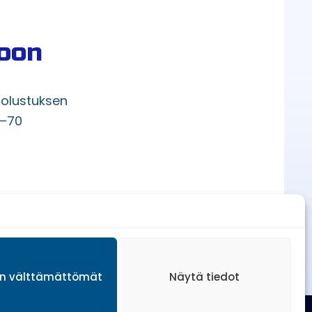
toon
uolustuksen
5–70
ain välttämättömät
Näytä tiedot